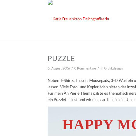
PUZZLE
/
/
6. August 2006
0 Kommentare
in
Grafikdesign
Neben T-Shirts, Tassen, Mousepads, 3-D Würfeln o
lassen. Viele Foto- und Kopierläden bieten das inzw
Für mein An Pierlé Thema paßte es thematisch gerad
ein Puzzleteil löst und wir ein paar Teile in die Ums
HAPPY M