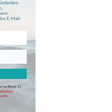
, Gedanken
n,
ivem
ins E-Mail-
mal im Monat. Er
enschutz
echt)