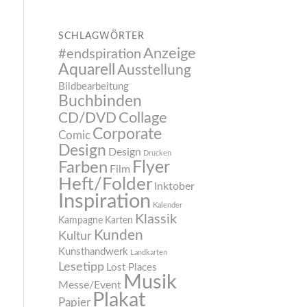
SCHLAGWÖRTER
Anzeige
#endspiration
Aquarell
Ausstellung
Bildbearbeitung
Buchbinden
CD/DVD
Collage
Corporate
Comic
Design
Design
Drucken
Flyer
Farben
Film
Heft/Folder
Inktober
Inspiration
Kalender
Klassik
Kampagne
Karten
Kunden
Kultur
Kunsthandwerk
Landkarten
Lesetipp
Lost Places
Musik
Messe/Event
Plakat
Papier