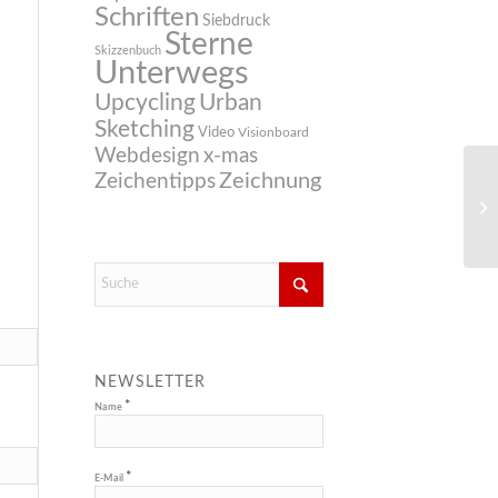
Schriften
Siebdruck
Sterne
Skizzenbuch
Unterwegs
Upcycling
Urban
Sketching
Video
Visionboard
Webdesign
x-mas
Zeichnung
Zeichentipps
NEWSLETTER
*
Name
*
E-Mail