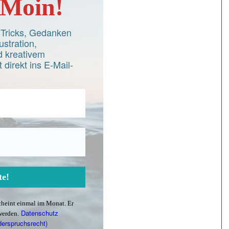
Moin!
d Tricks, Gedanken
ustration,
 kreativem
 direkt ins E-Mail-
scheint einmal im Monat. Er
Datenschutz
werden.
derspruchsrecht)