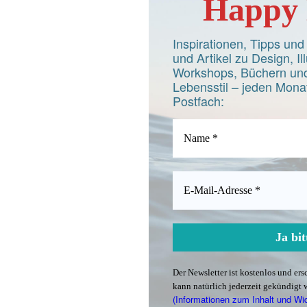
Happy 
Inspirationen, Tipps un
und Artikel zu Design, Ill
Workshops, Büchern und
Lebensstil – jeden Monat
Postfach:
Der Newsletter ist kostenlos und er
kann natürlich jederzeit gekündigt 
(Informationen zum Inhalt und Wi