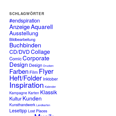
SCHLAGWÖRTER
#endspiration
Anzeige
Aquarell
Ausstellung
Bildbearbeitung
Buchbinden
Collage
CD/DVD
Corporate
Comic
Design
Design
Drucken
Flyer
Farben
Film
Heft/Folder
Inktober
Inspiration
Kalender
Klassik
Kampagne
Karten
Kunden
Kultur
Kunsthandwerk
Landkarten
Lesetipp
Lost Places