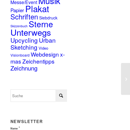
Musik
Messe/Event
Plakat
Papier
Schriften
Siebdruck
Sterne
Skizzenbuch
Unterwegs
Upcycling
Urban
Sketching
Video
Webdesign
x-
Visionboard
mas
Zeichentipps
Zeichnung
NEWSLETTER
*
Name