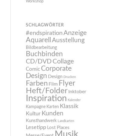
Workshop
SCHLAGWÖRTER
Anzeige
#endspiration
Aquarell
Ausstellung
Bildbearbeitung
Buchbinden
CD/DVD
Collage
Corporate
Comic
Design
Design
Drucken
Flyer
Farben
Film
Heft/Folder
Inktober
Inspiration
Kalender
Klassik
Kampagne
Karten
Kunden
Kultur
Kunsthandwerk
Landkarten
Lesetipp
Lost Places
Musik
Messe/Event