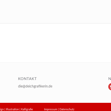
KONTAKT
N
die@deichgrafikerin.de
design | Illustration | Kalligrafie
Impressum
|
Datenschutz