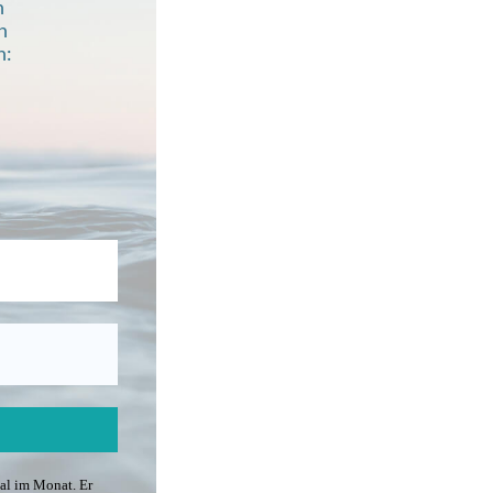
n
n
h:
mal im Monat. Er