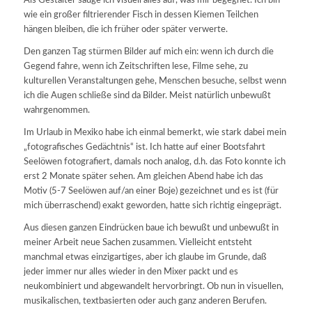
Als Gestalter sauge ich visuell alles auf, was mir begegnet. Ich bin
wie ein großer filtrierender Fisch in dessen Kiemen Teilchen
hängen bleiben, die ich früher oder später verwerte.
Den ganzen Tag stürmen Bilder auf mich ein: wenn ich durch die
Gegend fahre, wenn ich Zeitschriften lese, Filme sehe, zu
kulturellen Veranstaltungen gehe, Menschen besuche, selbst wenn
ich die Augen schließe sind da Bilder. Meist natürlich unbewußt
wahrgenommen.
Im Urlaub in Mexiko habe ich einmal bemerkt, wie stark dabei mein
„fotografisches Gedächtnis“ ist. Ich hatte auf einer Bootsfahrt
Seelöwen fotografiert, damals noch analog, d.h. das Foto konnte ich
erst 2 Monate später sehen. Am gleichen Abend habe ich das
Motiv (5-7 Seelöwen auf/an einer Boje) gezeichnet und es ist (für
mich überraschend) exakt geworden, hatte sich richtig eingeprägt.
Aus diesen ganzen Eindrücken baue ich bewußt und unbewußt in
meiner Arbeit neue Sachen zusammen. Vielleicht entsteht
manchmal etwas einzigartiges, aber ich glaube im Grunde, daß
jeder immer nur alles wieder in den Mixer packt und es
neukombiniert und abgewandelt hervorbringt. Ob nun in visuellen,
musikalischen, textbasierten oder auch ganz anderen Berufen.