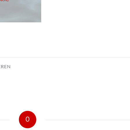
echt)
EREN
0