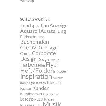
Workshop
SCHLAGWÖRTER
Anzeige
#endspiration
Aquarell
Ausstellung
Bildbearbeitung
Buchbinden
CD/DVD
Collage
Corporate
Comic
Design
Design
Drucken
Flyer
Farben
Film
Heft/Folder
Inktober
Inspiration
Kalender
Klassik
Kampagne
Karten
Kunden
Kultur
Kunsthandwerk
Landkarten
Lesetipp
Lost Places
Musik
Messe/Event