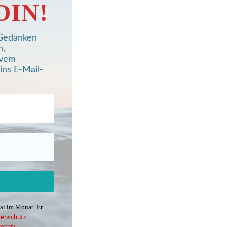
OIN!
, Gedanken
n,
ivem
ins E-Mail-
mal im Monat. Er
enschutz