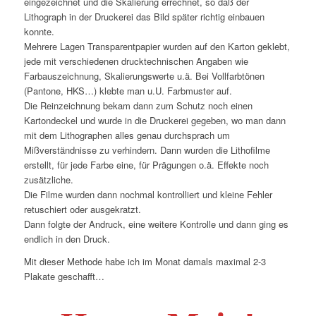
eingezeichnet und die Skalierung errechnet, so daß der
Lithograph in der Druckerei das Bild später richtig einbauen
konnte.
Mehrere Lagen Transparentpapier wurden auf den Karton geklebt,
jede mit verschiedenen drucktechnischen Angaben wie
Farbauszeichnung, Skalierungswerte u.ä. Bei Vollfarbtönen
(Pantone, HKS…) klebte man u.U. Farbmuster auf.
Die Reinzeichnung bekam dann zum Schutz noch einen
Kartondeckel und wurde in die Druckerei gegeben, wo man dann
mit dem Lithographen alles genau durchsprach um
Mißverständnisse zu verhindern. Dann wurden die Lithofilme
erstellt, für jede Farbe eine, für Prägungen o.ä. Effekte noch
zusätzliche.
Die Filme wurden dann nochmal kontrolliert und kleine Fehler
retuschiert oder ausgekratzt.
Dann folgte der Andruck, eine weitere Kontrolle und dann ging es
endlich in den Druck.
Mit dieser Methode habe ich im Monat damals maximal 2-3
Plakate geschafft…