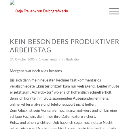
KEIN BESONDERS PRODUKTIVER
ARBEITSTAG
/
/
24. Oktober 2005
1 Kommentar
in
Illustration
Morgens war noch alles bestens.
Bis sich dann mein neuester Rechner fast kommentarlos
verabschiedete („knister britzel“ kam nur vielsagend). Leider mußte
er jetzt zum „Apfeldoktor“ wo er sich hoffentlich schnell erholt,
denn ich konnte ihm trotz spannenden Auseinandernehmens,
online Fehleranalyse und Telefonsupport nicht helfen.
Zum Glück ist sein Vorgänger noch ganz motiviert und ich bin eine
schlaue Füchsin, die immer ihre Daten extern sichert.
Puh… und einen wichtigen Job habe ich sogar noch letzte Nacht
erfolgreich zum Drucker geschickt, sonst hätte ich damit jetzt ein