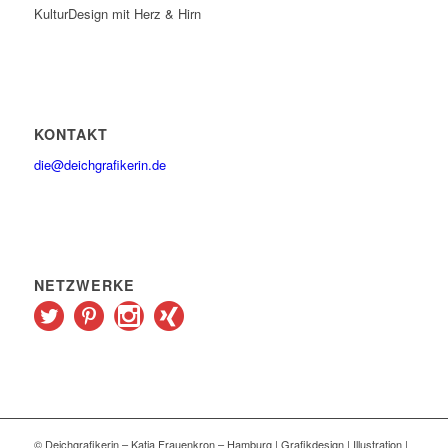
KulturDesign mit Herz & Hirn
KONTAKT
die@deichgrafikerin.de
NETZWERKE
© Deichgrafikerin – Katja Frauenkron – Hamburg | Grafikdesign | Illustration |