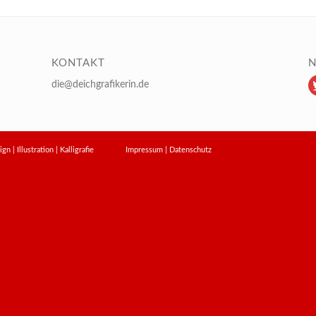
KONTAKT
N
die@deichgrafikerin.de
design | Illustration | Kalligrafie
Impressum
|
Datenschutz